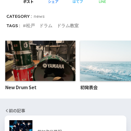
ポスト
シェア
はてブ
LINE
CATEGORY :
news
TAGS :
松戸 ドラム ドラム教室
New Drum Set
初発表会
前の記事